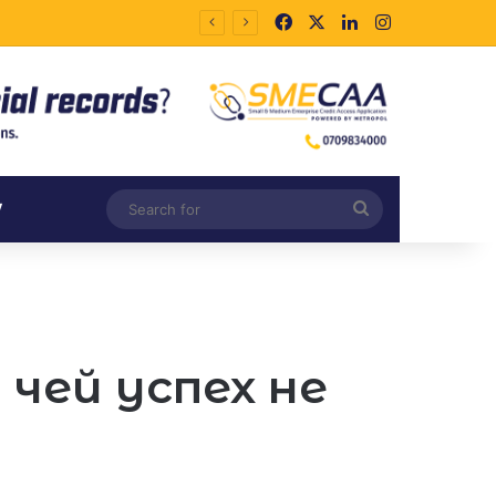
Facebook
X
LinkedIn
Instagram
Search
V
for
чей успех не