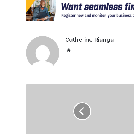
Catherine Riungu
Website
История
одного
бренда.
Космобет
чей
успех
не
заставил